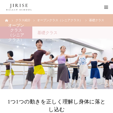
ーム
クラス紹介
オープンクラス（シニアクラス）
基礎クラス
HOME
オープン
クラス
基礎クラス
（シニア
スクール紹介
クラス）
講師紹介
入会体験案内
ブログ
お知らせ
1つ1つの動きを正しく理解し身体に落と
お問い合わせ
し込む